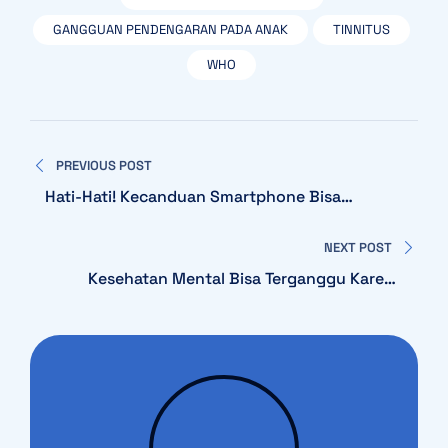
GANGGUAN PENDENGARAN PADA ANAK
TINNITUS
WHO
Navigasi
PREVIOUS POST
pos
Hati-Hati! Kecanduan Smartphone Bisa
Merusak Pendengaran
NEXT POST
Kesehatan Mental Bisa Terganggu Karena
Masalah Pendengaran, Benarkah?