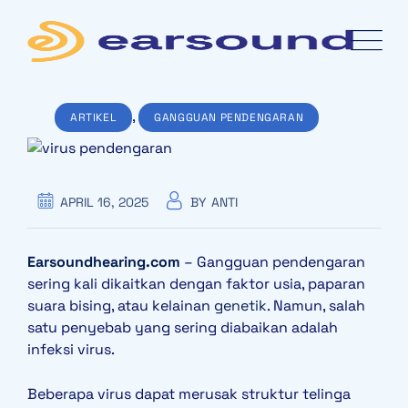
Skip
to
content
,
ARTIKEL
GANGGUAN PENDENGARAN
APRIL 16, 2025
BY
ANTI
Earsoundhearing.com
– Gangguan pendengaran
sering kali dikaitkan dengan faktor usia, paparan
suara bising, atau kelainan
genetik
. Namun, salah
satu penyebab yang sering diabaikan adalah
infeksi virus.
Beberapa virus dapat merusak struktur telinga