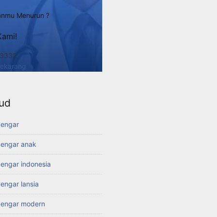
nmu Menurun ?
Kami!
 3332
Sekarang
ud
dengar
dengar anak
dengar indonesia
dengar lansia
 dengar modern