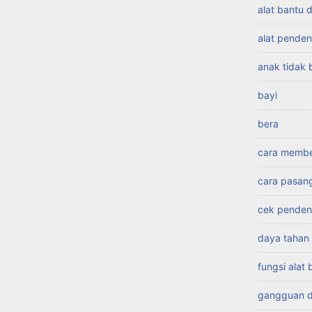
alat bantu 
alat pende
anak tidak
bayi
bera
cara membel
cara pasang
cek penden
daya tahan 
fungsi alat
gangguan d