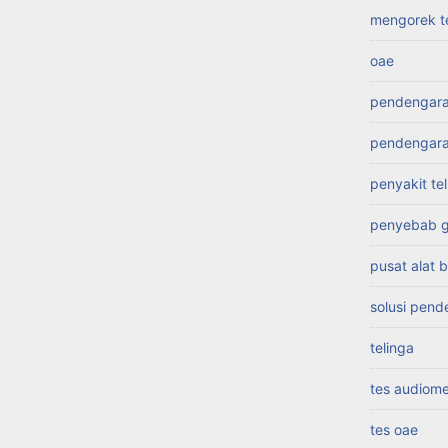
mengorek t
oae
pendengar
pendengara
penyakit te
penyebab g
pusat alat
solusi pend
telinga
tes audiome
tes oae