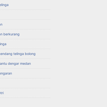
elinga
an
n berkurang
linga
endang telinga bolong
 bantu dengar medan
engaran
tri