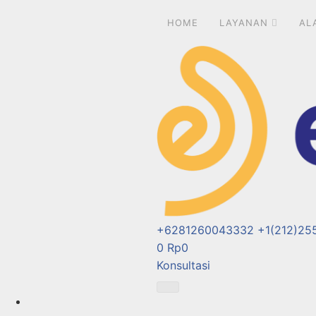
HOME
LAYANAN
AL
+6281260043332
+1(212)25
0
Rp
0
Konsultasi