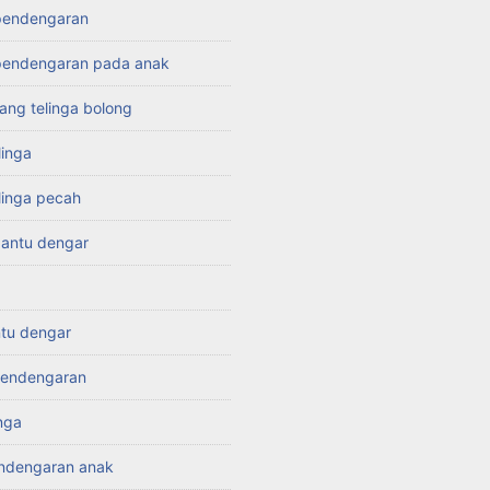
pendengaran
endengaran pada anak
ang telinga bolong
linga
linga pecah
bantu dengar
ntu dengar
 pendengaran
inga
ndengaran anak