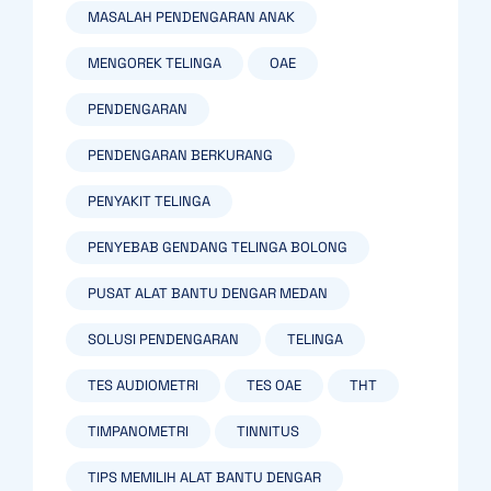
MASALAH PENDENGARAN ANAK
MENGOREK TELINGA
OAE
PENDENGARAN
PENDENGARAN BERKURANG
PENYAKIT TELINGA
PENYEBAB GENDANG TELINGA BOLONG
PUSAT ALAT BANTU DENGAR MEDAN
SOLUSI PENDENGARAN
TELINGA
TES AUDIOMETRI
TES OAE
THT
TIMPANOMETRI
TINNITUS
TIPS MEMILIH ALAT BANTU DENGAR