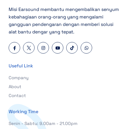
Misi Earsound membantu mengembalikan senyum
kebahagiaan orang-orang yang mengalami
gangguan pendengaran dengan memberi solusi
alat bantu dengar yang tepat.
Useful Link
Company
About
Contact
Working Time
Senin - Sabtu: 9.00am - 21.00pm