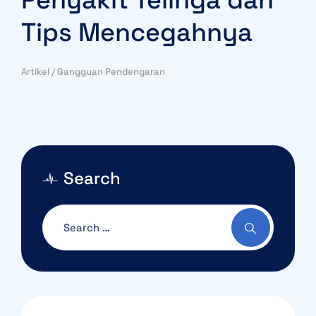
Penyakit Telinga dan
Tips Mencegahnya
Artikel
/
Gangguan Pendengaran
Search