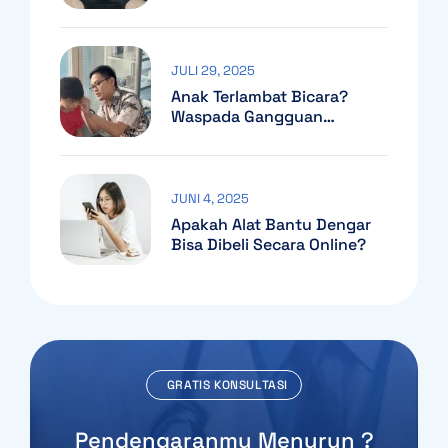
Yang Sering Tak Terdeteksi
JULI 29, 2025
Anak Terlambat Bicara?
Waspada Gangguan
Pendengaran!
JUNI 4, 2025
Apakah Alat Bantu Dengar
Bisa Dibeli Secara Online?
GRATIS KONSULTASI
Pendengaranmu Menurun ?