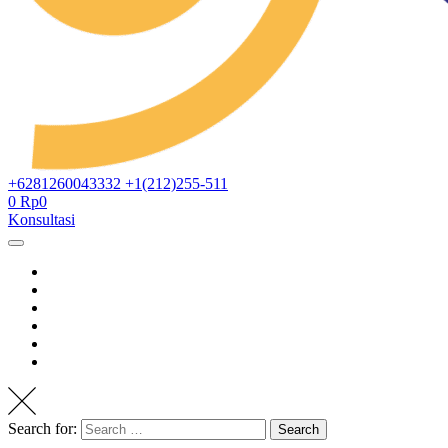
+6281260043332
+1(212)255-511
0
Rp
0
Konsultasi
Search for:
Search