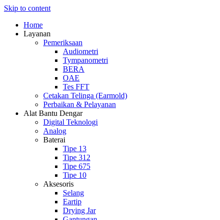
Skip to content
Home
Layanan
Pemeriksaan
Audiometri
Tympanometri
BERA
OAE
Tes FFT
Cetakan Telinga (Earmold)
Perbaikan & Pelayanan
Alat Bantu Dengar
Digital Teknologi
Analog
Baterai
Tipe 13
Tipe 312
Tipe 675
Tipe 10
Aksesoris
Selang
Eartip
Drying Jar
Gantungan